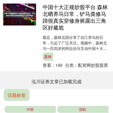
中国十大正规炒股平台 森林
北晒养马日常，铲马粪修马
蹄很真实穿修身裤露出三角
区好尴尬
最近，森林北因分享了自己养马的日
常，引起了广泛关注。视频中，森林北
与一匹四岁的阿拉伯马互动中国十大正
规炒股平台，这匹马名为“黑眼圈”，是她
森林
为小马起的名字。起初，....
查看：
149
分类：
配资网炒股股票
泓川证券文章已加载完成
话题标签
中国
国机