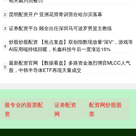
相关裁判员被罚
昆明配资开户 亚洲花滑青训营在哈尔滨落幕
2
证券配资平台 顾全出任深圳马可波罗男篮主教练
3
炒股炒股配资 【焦点复盘】双创指数现放量“深V”，游戏等
4
AI应用端持续回暖，长鑫科技午后一度涨近15%
最新配资官网 【数据看盘】多路资金激烈博弈MLCC人气
5
股，中韩半导体ETF再现天量成交
最专业的股票配
证劵配资
配资网炒股股
资
网
票