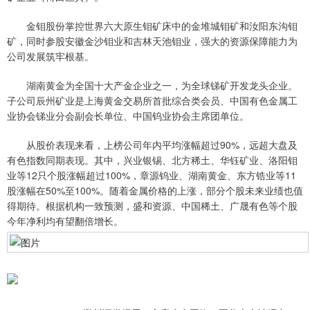
金钼股份掌控世界六大原生钼矿床中的金堆城钼矿和汝阳东沟钼
矿，同时参股安徽金沙钼业和吉林天池钼业，强大的资源保障能力为
公司发展筑牢根基。
湖南黄金为全国十大产金企业之一，为全球锑矿开发龙头企业。
子公司辰州矿业是上海黄金交易所首批综合类会员、中国有色金属工
业协会锑业分会副会长单位、中国钨业协会主席团单位。
从股价表现来看，上榜公司年内平均涨幅超过90%，远超大盘及
有色指数同期表现。其中，兴业银锡、北方稀土、华钰矿业、洛阳钼
业等12只个股涨幅超过100%，章源钨业、湖南黄金、东方锆业等11
股涨幅在50%至100%。随着金属价格的上涨，部分个股未来业绩也值
得期待。根据机构一致预测，盛和资源、中国稀土、广晟有色等个股
今年净利均有望翻倍增长。