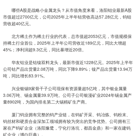
哪些A股是战略小金属龙头？从市值角度来看，洛阳钼业最新A股
市值超过2700亿元，公司2025年上半年钴营收高达57.28亿元，钨钼
营收超40亿元。
北方稀土作为稀土行业的代表，总市值超2053亿元，市值规模保
持稀土行业首位，2025年上半年公司营收近189亿元，同比大增超
45%；净利润超9.3亿元，同比暴增近20倍。
华友钴业是钴镍双料龙头，最新市值近1228亿元。2025年上半年
公司钴产品出货量2.08万吨，同比下降9.89%；镍产品出货量13.94万
吨，同比增长83.91%。
兴业银锡9家骨干子公司现保有资源量超5亿吨，其中银金属量
3.06万吨、锡金属量39.9万吨。公司子公司银漫矿业2024年锡金属产
量8902吨，为国内排名第二大锡精矿生产商。
厦门钨业拥有完整的钨产业链，在钨矿开采、钨冶炼、钨粉末、
钨丝材和硬质合金深加工领域拥有较为突出的竞争优势。公司拥有三
家在产钨矿企业（洛阳豫鹭，宁化行洛坑，都昌金鼎）和一家在建钨
矿企业（博白巨典）。