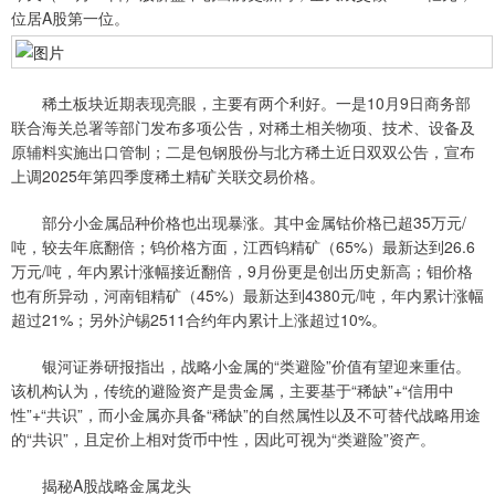
位居A股第一位。
稀土板块近期表现亮眼，主要有两个利好。一是10月9日商务部
联合海关总署等部门发布多项公告，对稀土相关物项、技术、设备及
原辅料实施出口管制；二是包钢股份与北方稀土近日双双公告，宣布
上调2025年第四季度稀土精矿关联交易价格。
部分小金属品种价格也出现暴涨。其中金属钴价格已超35万元/
吨，较去年底翻倍；钨价格方面，江西钨精矿（65%）最新达到26.6
万元/吨，年内累计涨幅接近翻倍，9月份更是创出历史新高；钼价格
也有所异动，河南钼精矿（45%）最新达到4380元/吨，年内累计涨幅
超过21%；另外沪锡2511合约年内累计上涨超过10%。
银河证券研报指出，战略小金属的“类避险”价值有望迎来重估。
该机构认为，传统的避险资产是贵金属，主要基于“稀缺”+“信用中
性”+“共识”，而小金属亦具备“稀缺”的自然属性以及不可替代战略用途
的“共识”，且定价上相对货币中性，因此可视为“类避险”资产。
揭秘A股战略金属龙头